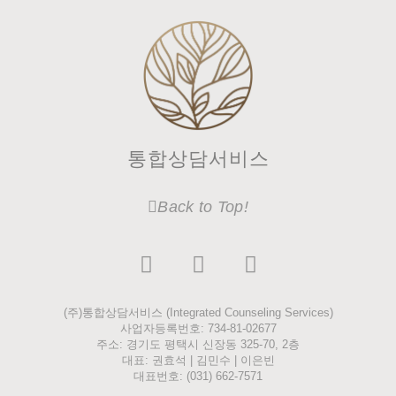
통합상담서비스
Back to Top!
I
F
L
n
a
i
s
c
n
(주)통합상담서비스 (Integrated Counseling Services)
t
e
k
사업자등록번호: 734-81-02677
a
b
e
주소: 경기도 평택시 신장동 325-70, 2층
g
o
d
대표: 권효석 | 김민수 | 이은빈
대표번호: (031) 662-7571
r
o
i