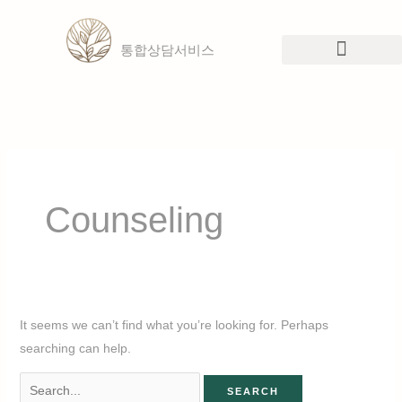
Skip
Search
to
for:
통합상담서비스
content
Counseling
It seems we can’t find what you’re looking for. Perhaps
searching can help.